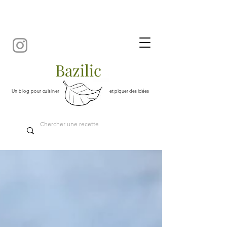
Bazilic
Un blog pour cuisiner
et piquer des idées