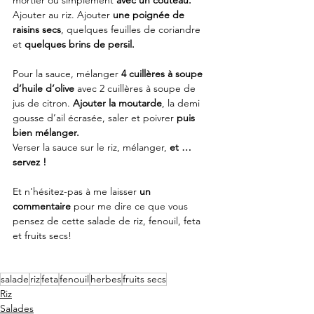
mortier ou simplement 
avec un couteau.
Ajouter au riz. Ajouter
 une poignée de 
raisins secs
, quelques feuilles de coriandre 
et 
quelques brins de persil.
Pour la sauce, mélanger 
4 cuillères à soupe 
d’huile d’olive
 avec 2 cuillères à soupe de 
jus de citron. 
Ajouter la moutarde
, la demi 
gousse d’ail écrasée, saler et poivrer
 puis 
bien mélanger.
Verser la sauce sur le riz, mélanger,
 et … 
servez ! 
Et n'hésitez-pas à me laisser 
un 
commentaire
 pour me dire ce que vous 
pensez de cette salade de riz, fenouil, feta 
et fruits secs!
salade
riz
feta
fenouil
herbes
fruits secs
Riz
Salades