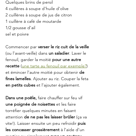
Quelques brins de persil
4 cuillères à soupe d’huile d’olive
2 cuillères à soupe de jus de citron
1 cuillère à café de moutarde
1/2 gousse d’ail
sel et poivre
Commencer par 
verser le riz cuit de la veille
(ou l’avant-veille) dans 
un saladier
. Laver le 
fenouil, garder la moitié
 pour une autre 
recette
 (
une tarte au fenouil par exemple?
) 
et émincer l’autre moitié pour obtenir 
de 
fines lamelles
. Ajouter au riz. Couper la feta 
en petits cubes
 et l’ajouter également.
Dans une poêle,
 faire chauffer sur feu vif 
une poignée de noisettes
 et les faire 
torréfier quelques minutes en faisant 
attention 
de ne pas les laisser brûler
 (ça va 
vite!). Laisser ensuite un peu refroidir 
puis 
les concasser grossièrement
 à l’aide d’un 