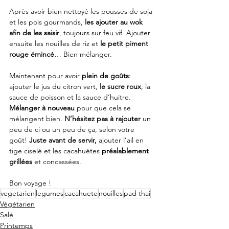
Après avoir bien nettoyé les pousses de soja 
et les pois gourmands, 
les ajouter au wok 
afin de les saisir
, toujours sur feu vif. Ajouter 
ensuite les nouilles de riz et 
le petit piment 
rouge émincé
… Bien mélanger.
Maintenant pour avoir 
plein de goûts
: 
ajouter le jus du citron vert, 
le sucre roux
, la 
sauce de poisson et la sauce d’huitre. 
Mélanger à nouveau
 pour que cela se 
mélangent bien. 
N’hésitez pas à rajouter
 un 
peu de ci ou un peu de ça, selon votre 
goût! 
Juste avant de servir,
 ajouter l’ail en 
tige ciselé et les cacahuètes 
préalablement 
grillées
 et concassées.
Bon voyage !
vegetarien
legumes
cacahuete
nouilles
pad thai
Végétarien
Salé
Printemps