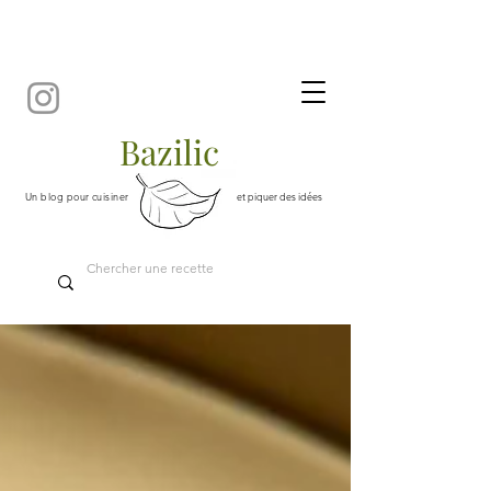
Bazilic
Un blog pour cuisiner
et piquer des idées