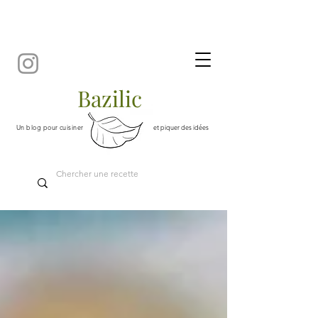
Bazilic
Un blog pour cuisiner
et piquer des idées