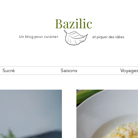
Bazilic
Un blog pour cuisiner
et piquer des idées
Sucré
Saisons
Voyage