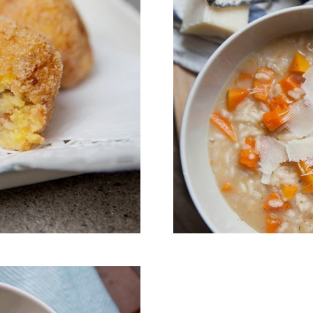
siciliens
Risotto à la biè