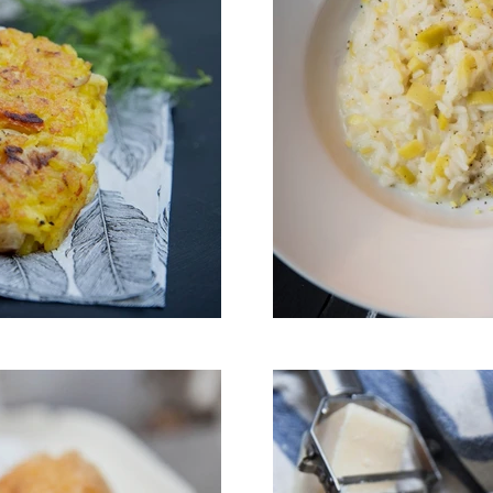
aux légumes
Risotto au citro