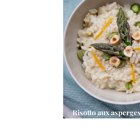
Risotto aux asperges
noisettes