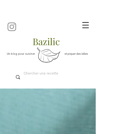
Bazilic
Un blog pour cuisiner
et piquer des idées