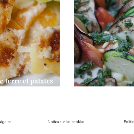
 terre et patates
Tian aux légumes
légales
Notice sur les cookie
s
Politi