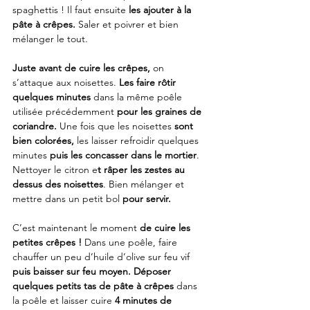
spaghettis ! Il faut ensuite 
les ajouter à la 
pâte à crêpes.
 Saler et poivrer et bien 
mélanger le tout.
Juste avant de cuire les crêpes,
 on 
s’attaque aux noisettes. 
Les faire rôtir 
quelques minutes
 dans la même poêle 
utilisée précédemment 
pour les graines de 
coriandre.
 Une fois que les noisettes 
sont 
bien colorées,
 les laisser refroidir quelques 
minutes 
puis les concasser dans le mortier
. 
Nettoyer le citron e
t râper les zestes au 
dessus des noisettes
. Bien mélanger et 
mettre dans un petit bol 
pour servir.
C’est maintenant le moment 
de cuire les 
petites crêpes !
 Dans une poêle, faire 
chauffer un peu d’huile d’olive sur feu vif 
puis baisser sur feu moyen. Déposer 
quelques petits tas de pâte à crêpes
 dans 
la poêle et laisser cuire 
4 minutes de 