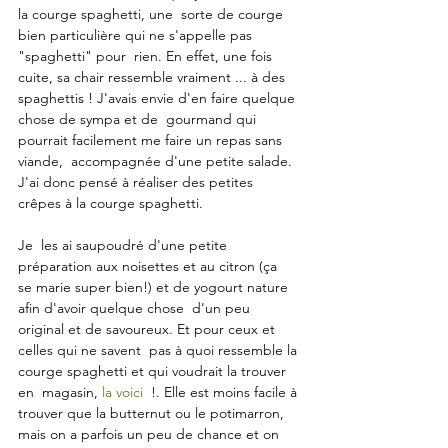
la courge spaghetti, une  sorte de courge 
bien particulière qui ne s'appelle pas 
"spaghetti" pour  rien. En effet, une fois 
cuite, sa chair ressemble vraiment ... à des  
spaghettis ! J'avais envie d'en faire quelque 
chose de sympa et de  gourmand qui 
pourrait facilement me faire un repas sans 
viande,  accompagnée d'une petite salade. 
J'ai donc pensé à réaliser des petites 
crêpes à la courge spaghetti.
Je  les ai saupoudré d'une petite 
préparation aux noisettes et au citron (ça  
se marie super bien!) et de yogourt nature 
afin d'avoir quelque chose  d'un peu 
original et de savoureux. Et pour ceux et 
celles qui ne savent  pas à quoi ressemble la 
courge spaghetti et qui voudrait la trouver 
en  magasin, 
la voici
  !. Elle est moins facile à 
trouver que la butternut ou le potimarron,  
mais on a parfois un peu de chance et on 