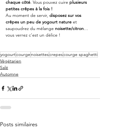
chaque côté
. Vous pouvez cuire 
plusieurs 
petites crêpes à la fois !
Au moment de servir, 
disposez sur vos 
crêpes un peu de yogourt nature
 et 
saupoudrez du mélange 
noisette/citron
… 
vous verrez c’est un délice !
yogourt
courge
noisettes
crepes
courge spaghetti
Végétarien
Salé
Automne
Posts similaires