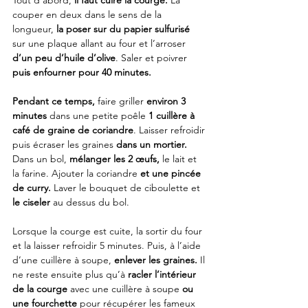
Tout d’abord, 
il faut cuire la courge.
 La 
couper en deux dans le sens de la 
longueur, 
la poser sur du papier sulfurisé
sur une plaque allant au four et l’arroser 
d’un peu d’huile d’olive
. Saler et poivrer 
puis enfourner pour 40 minutes.
Pendant ce temps,
 faire griller 
environ 3 
minutes
 dans une petite poêle 
1 cuillère à 
café de graine de coriandre
. Laisser refroidir 
puis écraser les graines 
dans un mortier.
Dans un bol, 
mélanger les 2 œufs,
 le lait et 
la farine. Ajouter la coriandre 
et une pincée 
de curry. 
Laver le bouquet de ciboulette et 
le ciseler
 au dessus du bol.
Lorsque la courge est cuite, la sortir du four 
et la laisser refroidir 5 minutes. Puis, à l’aide 
d’une cuillère à soupe, 
enlever les graines.
 Il 
ne reste ensuite plus qu’à 
racler l’intérieur 
de la courge
 avec une cuillère à soupe 
ou 
une fourchette
 pour récupérer les fameux 