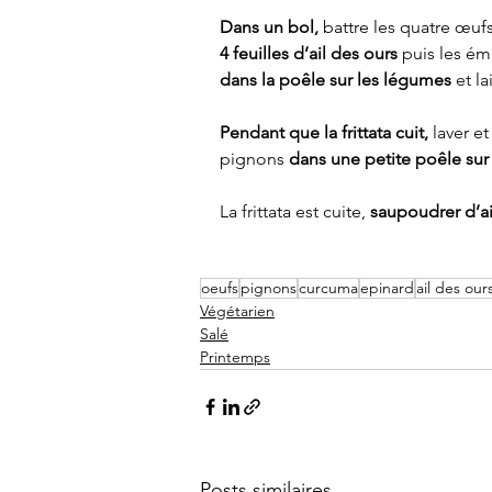
Dans un bol,
 battre les quatre œufs
4 feuilles d’ail des ours
 puis les ém
dans la poêle sur les légumes
 et la
Pendant que la frittata cuit,
 laver e
pignons 
dans une petite poêle sur 
La frittata est cuite,
 saupoudrer d’ai
oeufs
pignons
curcuma
epinard
ail des our
Végétarien
Salé
Printemps
Posts similaires