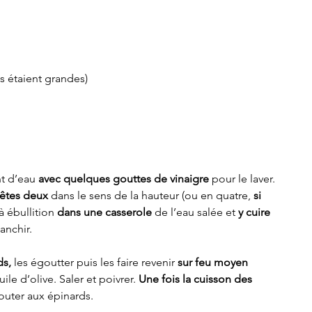
es étaient grandes)
t d’eau 
avec quelques gouttes de vinaigre
 pour le laver. 
têtes deux
 dans le sens de la hauteur (ou en quatre, 
si 
 à ébullition 
dans une casserole
 de l’eau salée et 
y cuire 
anchir.
ds,
 les égoutter puis les faire revenir 
sur feu moyen 
le d’olive. Saler et poivrer. 
Une fois la cuisson des 
jouter aux épinards.