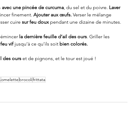
 
avec une pincée de curcuma
, du sel et du poivre. 
Laver 
incer finement. 
Ajouter aux œufs.
 Verser le mélange 
isser cuire 
sur feu doux
 pendant une dizaine de minutes.
t émincer 
la dernière feuille d’ail des ours
. Griller les 
feu vif
 jusqu’à ce qu’ils soit 
bien colorés. 
l des ours
 et de pignons, et le tour est joué !
s
omelette
brocoli
frittata