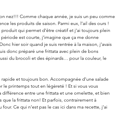
 son nez!!! Comme chaque année, je suis un peu comme 
nce les produits de saison. Parmi eux, l’ail des ours ! 
 produit qui permet d’être créatif et j’ai toujours plein 
a période est courte, j’imagine que ça me donne 
onc hier soir quand je suis rentrée à la maison, j’avais 
uis donc préparé une frittata avec plein de bons 
aussi du brocoli et des épinards… pour la couleur, le 
ire, rapide et toujours bon. Accompagnée d’une salade 
r le printemps tout en légèreté ! Et si vous vous 
fférence entre une frittata et une omelette, et bien 
s que la frittata non! Et parfois, contrairement à 
four. Ce qui n’est pas le cas ici dans ma recette, j’ai 