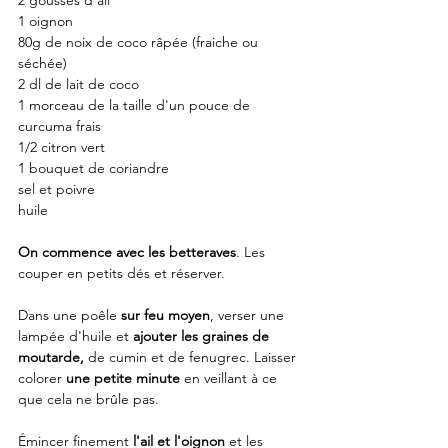
2 gousses d'ail
1 oignon
80g de noix de coco râpée (fraiche ou 
séchée)
2 dl de lait de coco
1 morceau de la taille d'un pouce de 
curcuma frais
1/2 citron vert
1 bouquet de coriandre
sel et poivre
huile
On commence avec les betteraves
. Les 
couper en petits dés et réserver.
Dans une poêle 
sur feu moyen
, verser une 
lampée d'huile et 
ajouter les graines de 
moutarde,
 de cumin et de fenugrec. Laisser 
colorer 
une petite minute
 en veillant à ce 
que cela ne brûle pas.
Émincer finement
 l'ail et l'oignon
 et les 