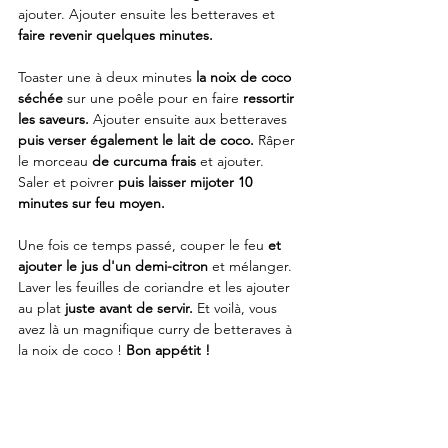
ajouter. Ajouter ensuite les betteraves et 
faire revenir quelques minutes.
Toaster une à deux minutes 
la noix de coco 
séchée
 sur une poêle pour en faire 
ressortir 
les saveurs. 
Ajouter ensuite aux betteraves 
puis verser également le lait de coco. 
Râper 
le morceau 
de curcuma frais
 et ajouter. 
Saler et poivrer 
puis laisser mijoter 10 
minutes sur feu moyen. 
Une fois ce temps passé, couper le feu 
et 
ajouter le jus d'un demi-citron 
et mélanger. 
Laver les feuilles de coriandre et les ajouter 
au plat 
juste avant de servir. 
Et voilà, vous 
avez là un magnifique curry de betteraves à 
la noix de coco ! 
Bon appétit !