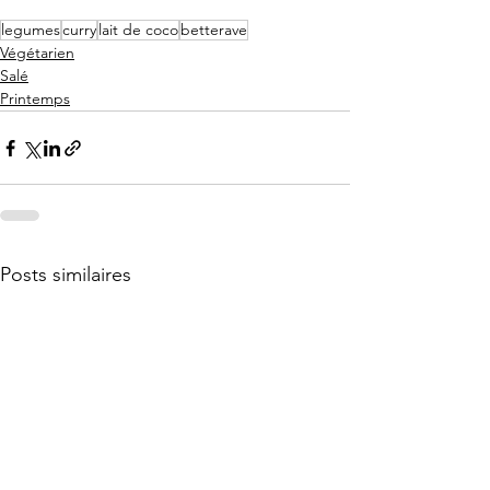
legumes
curry
lait de coco
betterave
Végétarien
Salé
Printemps
Posts similaires