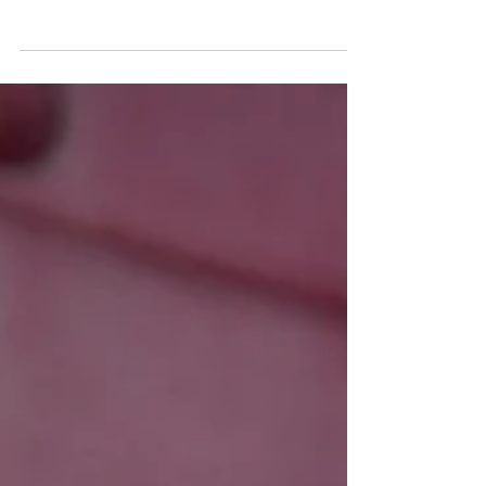
les poireaux, en vous proposant une petite
recette toute de risotto au citron et au
poireau...