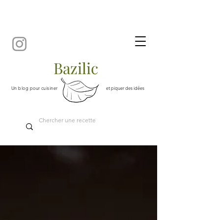
Bazilic
Un blog pour cuisiner
et piquer des idées